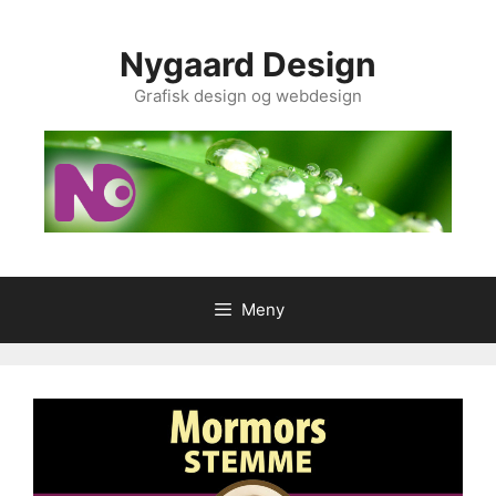
Hopp
til
Nygaard Design
innhold
Grafisk design og webdesign
Meny